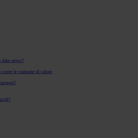
 o fake news?
a come le vampate di calore
eoporosi?
scoli?