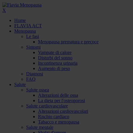
X
Home
FLAVIA ACT
Menopausa
Le fasi
Menopausa prematura e precoce
Sintomi
Vampate di calore
Disturbi del sonno
Incontinenza urinaria
Aumento di peso
Diagnosi
FAQ
Salute
Salute ossea
Alterazioni delle ossa
La dieta per l'osteoporosi
Salute cardiovascolare
Alterazioni cardiovascolari
Rischio cardiaco
Tabacco e menopausa
Salute mentale
Sbalzi d'umore