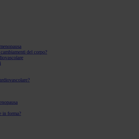
 menopausa
i cambiamenti del corpo?
rdiovascolare
i
 cardiovascolare?
menopausa
re in forma?