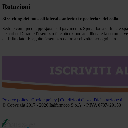
Rotazioni
Stretching dei muscoli laterali, anteriori e posteriori del collo.
Sedute con i piedi appoggiati sul pavimento. Spina dorsale dritta e spall
nel collo. Durante l’esercizio fate attenzione ad allineare la colonna v
dall'altro lato. Eseguite l'esercizio da tre a sei volte per ogni lato.
Privacy policy
|
Cookie policy
|
Condizioni d'uso
|
Dichiarazione di ac
© Copyright 2017 - 2026 Italfarmaco S.p.A. - P.IVA 0737420158
Gli integratori non vanno intesi come sostituti di una dieta varia e