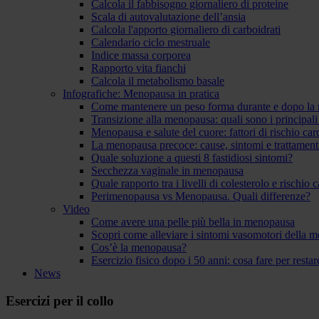
Calcola il fabbisogno giornaliero di proteine
Scala di autovalutazione dell’ansia
Calcola l'apporto giornaliero di carboidrati
Calendario ciclo mestruale
Indice massa corporea
Rapporto vita fianchi
Calcola il metabolismo basale
Infografiche: Menopausa in pratica
Come mantenere un peso forma durante e dopo la
Transizione alla menopausa: quali sono i principal
Menopausa e salute del cuore: fattori di rischio ca
La menopausa precoce: cause, sintomi e trattament
Quale soluzione a questi 8 fastidiosi sintomi?
Secchezza vaginale in menopausa
Quale rapporto tra i livelli di colesterolo e rischio
Perimenopausa vs Menopausa. Quali differenze?
Video
Come avere una pelle più bella in menopausa
Scopri come alleviare i sintomi vasomotori della 
Cos’è la menopausa?
Esercizio fisico dopo i 50 anni: cosa fare per resta
News
Esercizi per il collo