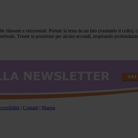
e rilassate e orizzontali. Portate la testa da un lato (ruotando il collo)
ertebrale. Tenete la posizione per alcuni secondi, respirando profondament
cessibilità
|
Contatti
|
Mappa
d equilibrata ed uno stile di vita sano.