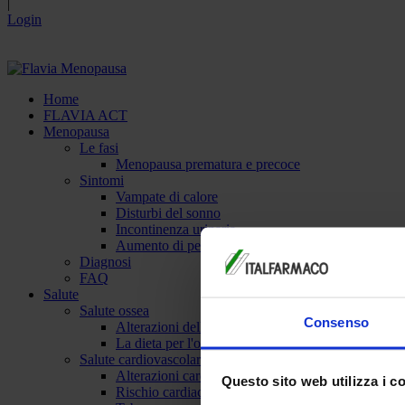
|
Login
Home
FLAVIA ACT
Menopausa
Le fasi
Menopausa prematura e precoce
Sintomi
Vampate di calore
Disturbi del sonno
Incontinenza urinaria
Aumento di peso
Diagnosi
FAQ
Salute
Salute ossea
Consenso
Alterazioni delle ossa
La dieta per l'osteoporosi
Salute cardiovascolare
Alterazioni cardiovascolari
Questo sito web utilizza i c
Rischio cardiaco