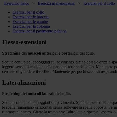
Esercizio fisico
>
Esercizi in menopausa
>
Esercizi per il collo
Esercizi per il collo
Esercizi per le braccia
Esercizi per le gambe
Esercizi per la colonna
Esercizi per il pavimento pelvico
Flesso-estensioni
Stretching dei muscoli anteriori e posteriori del collo.
Sedute con i piedi appoggiati sul pavimento. Spina dorsale dritta e spall
leggero senso di tensione nella parte posteriore del collo. Mantenete p
cercaste di guardare il soffitto. Mantenete per pochi secondi respirando
Lateralizzazioni
Stretching dei muscoli laterali del collo.
Sedute con i piedi appoggiati sul pavimento. Spina dorsale dritta e spall
le spalle rimangano orizzontali senza sollevare la spalla opposta. Ferm
ritornate al centro. Girate la testa verso l'altro lato e ripetete l'esercizi