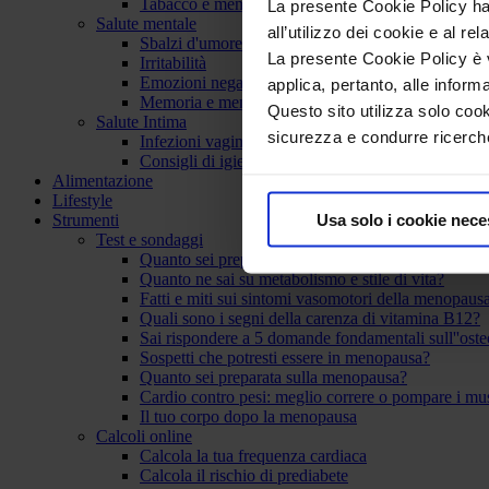
Tabacco e menopausa
La presente Cookie Policy ha 
Salute mentale
all’utilizzo dei cookie e al rel
Sbalzi d'umore
La presente Cookie Policy è va
Irritabilità
Emozioni negative
applica, pertanto, alle inform
Memoria e menopausa
Questo sito utilizza solo cook
Salute Intima
sicurezza e condurre ricerche
Infezioni vaginali
Consigli di igiene intima
Alimentazione
Lifestyle
Usa solo i cookie nece
Strumenti
Test e sondaggi
Quanto sei preparata sulla salute del cuore. Verità
Quanto ne sai su metabolismo e stile di vita?
Fatti e miti sui sintomi vasomotori della menopaus
Quali sono i segni della carenza di vitamina B12?
Sai rispondere a 5 domande fondamentali sull''ost
Sospetti che potresti essere in menopausa?
Quanto sei preparata sulla menopausa?
Cardio contro pesi: meglio correre o pompare i mu
Il tuo corpo dopo la menopausa
Calcoli online
Calcola la tua frequenza cardiaca
Calcola il rischio di prediabete