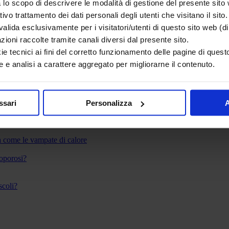
lo scopo di descrivere le modalità di gestione del presente sito
ativo trattamento dei dati personali degli utenti che visitano il sito.
lida esclusivamente per i visitatori/utenti di questo sito web (di 
azioni raccolte tramite canali diversi dal presente sito.
ie tecnici ai fini del corretto funzionamento delle pagine di questo
 e analisi a carattere aggregato per migliorarne il contenuto.
ssari
Personalizza
A
 o fake news?
a come le vampate di calore
eoporosi?
scoli?