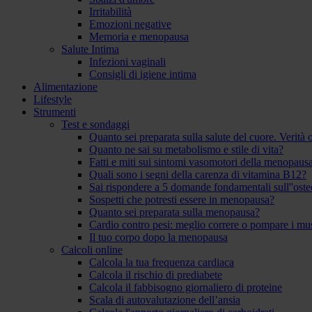
Irritabilità
Emozioni negative
Memoria e menopausa
Salute Intima
Infezioni vaginali
Consigli di igiene intima
Alimentazione
Lifestyle
Strumenti
Test e sondaggi
Quanto sei preparata sulla salute del cuore. Verità
Quanto ne sai su metabolismo e stile di vita?
Fatti e miti sui sintomi vasomotori della menopaus
Quali sono i segni della carenza di vitamina B12?
Sai rispondere a 5 domande fondamentali sull''ost
Sospetti che potresti essere in menopausa?
Quanto sei preparata sulla menopausa?
Cardio contro pesi: meglio correre o pompare i mu
Il tuo corpo dopo la menopausa
Calcoli online
Calcola la tua frequenza cardiaca
Calcola il rischio di prediabete
Calcola il fabbisogno giornaliero di proteine
Scala di autovalutazione dell’ansia