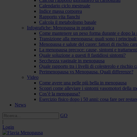
Calcola l'apporto giornaliero di carboidrati
Calendario ciclo mestruale
Indice massa corporea
Rapporto vita fianchi
Calcola il metabolismo basale
Infografiche: Menopausa in pratica
Come mantenere un peso forma durante e dopo la
Transizione alla menopausa: quali sono i principal
Menopausa e salute del cuore: fattori di rischio ca
La menopausa precoce: cause, sintomi e trattament
Quale soluzione a questi 8 fastidiosi sintomi?
Secchezza vaginale in menopausa
Quale rapporto tra i livelli di colesterolo e rischio
Perimenopausa vs Menopausa. Quali differenze?
Video
Come avere una pelle più bella in menopausa
Scopri come alleviare i sintomi vasomotori della 
Cos’è la menopausa?
Esercizio fisico dopo i 50 anni: cosa fare per resta
News
GO
|
Login