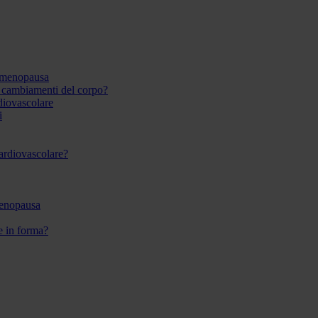
 menopausa
i cambiamenti del corpo?
rdiovascolare
i
 cardiovascolare?
menopausa
re in forma?