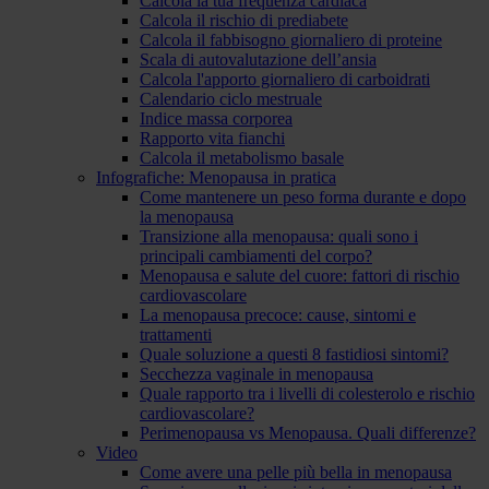
Calcola la tua frequenza cardiaca
Calcola il rischio di prediabete
Calcola il fabbisogno giornaliero di proteine
Scala di autovalutazione dell’ansia
Calcola l'apporto giornaliero di carboidrati
Calendario ciclo mestruale
Indice massa corporea
Rapporto vita fianchi
Calcola il metabolismo basale
Infografiche: Menopausa in pratica
Come mantenere un peso forma durante e dopo
la menopausa
Transizione alla menopausa: quali sono i
principali cambiamenti del corpo?
Menopausa e salute del cuore: fattori di rischio
cardiovascolare
La menopausa precoce: cause, sintomi e
trattamenti
Quale soluzione a questi 8 fastidiosi sintomi?
Secchezza vaginale in menopausa
Quale rapporto tra i livelli di colesterolo e rischio
cardiovascolare?
Perimenopausa vs Menopausa. Quali differenze?
Video
Come avere una pelle più bella in menopausa