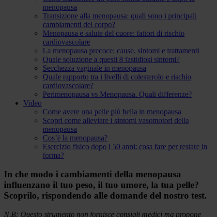
menopausa
Transizione alla menopausa: quali sono i principali
cambiamenti del corpo?
Menopausa e salute del cuore: fattori di rischio
cardiovascolare
La menopausa precoce: cause, sintomi e trattamenti
Quale soluzione a questi 8 fastidiosi sintomi?
Secchezza vaginale in menopausa
Quale rapporto tra i livelli di colesterolo e rischio
cardiovascolare?
Perimenopausa vs Menopausa. Quali differenze?
Video
Come avere una pelle più bella in menopausa
Scopri come alleviare i sintomi vasomotori della
menopausa
Cos’è la menopausa?
Esercizio fisico dopo i 50 anni: cosa fare per restare in
forma?
In che modo i cambiamenti della menopausa
influenzano il tuo peso, il tuo umore, la tua pelle?
Scoprilo, rispondendo alle domande del nostro test.
N.B: Questo strumento non fornisce consigli medici ma propone