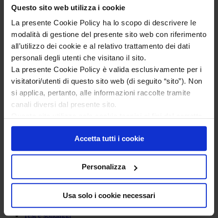
Transizione alla menopausa: quali sono i
Questo sito web utilizza i cookie
principali cambiamenti del corpo?
Menopausa e salute del cuore: fattori di rischio
La presente Cookie Policy ha lo scopo di descrivere le
cardiovascolare
modalità di gestione del presente sito web con riferimento
La menopausa precoce: cause, sintomi e
all’utilizzo dei cookie e al relativo trattamento dei dati
trattamenti
Quale soluzione a questi 8 fastidiosi sintomi?
personali degli utenti che visitano il sito.
Secchezza vaginale in menopausa
La presente Cookie Policy è valida esclusivamente per i
Quale rapporto tra i livelli di colesterolo e rischio
visitatori/utenti di questo sito web (di seguito “sito”). Non
cardiovascolare?
Perimenopausa vs Menopausa. Quali differenze?
si applica, pertanto, alle informazioni raccolte tramite
Video
canali diversi dal presente sito.
Come avere una pelle più bella in menopausa
Questo sito utilizza solo cookie tecnici ai fini del corretto
Scopri come alleviare i sintomi vasomotori della
menopausa
funzionamento delle pagine di questo sito, migliorarne la
Cos’è la menopausa?
Accetta tutti i cookie
sicurezza e condurre ricerche e analisi a carattere
Esercizio fisico dopo i 50 anni: cosa fare per
aggregato per migliorarne il contenuto.
restare in forma?
News
Personalizza
Il tuo corpo dopo la menopausa
Usa solo i cookie necessari
Strumenti
>
Test e sondaggi
>
Il tuo corpo dopo la menopausa
Test e sondaggi