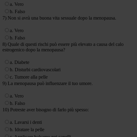
a. Vero
b. Falso
7) Non si avrà una buona vita sessuale dopo la menopausa.
a. Vero
b. Falso
8) Quale di questi rischi può essere più elevato a causa del calo
estrogenico dopo la menopausa?
a. Diabete
b. Disturbi cardiovascolari
c. Tumore alla pelle
9) La menopausa può influenzare il tuo umore.
a. Vero
b. Falso
10) Potreste aver bisogno di farlo più spesso:
a. Lavarsi i denti
b. Idratare la pelle
c. Applicare balsamo nei capelli