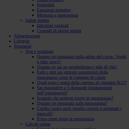
Irritabilità
Emozioni negative
Memoria e menopausa
Salute Intima
Infezioni vaginali
Consigli di igiene intima
Alimentazione
Lifestyle
Strumenti
Test e sondaggi
Quanto sei preparata sulla salute del cuore. Verità
o fake news?
Quanto ne sai su metabolismo e stile di vita?
Fatti e miti sui sintomi vasomotori della
menopausa come le vampate di calore
Quali sono i segni della carenza di vitamina B12?
Sai rispondere a 5 domande fondamentali
sull''osteoporosi?
Sospetti che potresti essere in menopausa?
Quanto sei preparata sulla menopausa?
Cardio contro pesi: meglio correre o pompare i
muscoli?
Il tuo corpo dopo la menopausa
Calcoli online