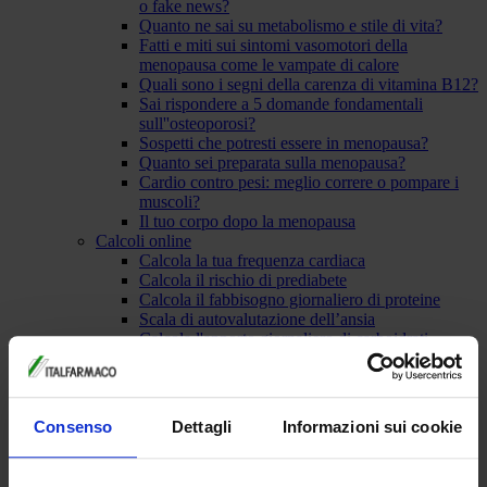
o fake news?
Quanto ne sai su metabolismo e stile di vita?
Fatti e miti sui sintomi vasomotori della
menopausa come le vampate di calore
Quali sono i segni della carenza di vitamina B12?
Sai rispondere a 5 domande fondamentali
sull''osteoporosi?
Sospetti che potresti essere in menopausa?
Quanto sei preparata sulla menopausa?
Cardio contro pesi: meglio correre o pompare i
muscoli?
Il tuo corpo dopo la menopausa
Calcoli online
Calcola la tua frequenza cardiaca
Calcola il rischio di prediabete
Calcola il fabbisogno giornaliero di proteine
Scala di autovalutazione dell’ansia
Calcola l'apporto giornaliero di carboidrati
Calendario ciclo mestruale
Indice massa corporea
Rapporto vita fianchi
Calcola il metabolismo basale
Consenso
Dettagli
Informazioni sui cookie
Infografiche: Menopausa in pratica
Come mantenere un peso forma durante e dopo
la menopausa