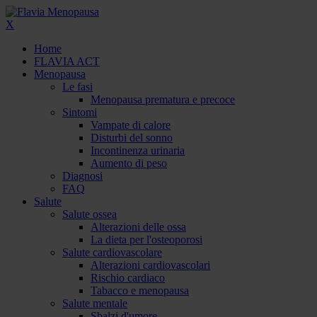
X
Home
FLAVIA ACT
Menopausa
Le fasi
Menopausa prematura e precoce
Sintomi
Vampate di calore
Disturbi del sonno
Incontinenza urinaria
Aumento di peso
Diagnosi
FAQ
Salute
Salute ossea
Alterazioni delle ossa
La dieta per l'osteoporosi
Salute cardiovascolare
Alterazioni cardiovascolari
Rischio cardiaco
Tabacco e menopausa
Salute mentale
Sbalzi d'umore