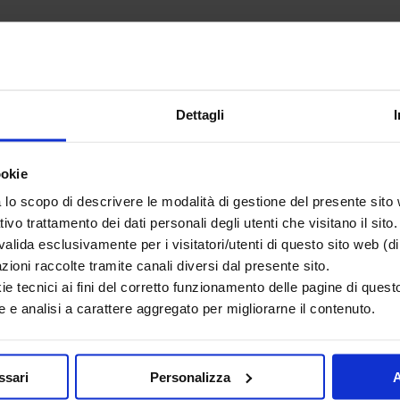
Dettagli
ookie
lo scopo di descrivere le modalità di gestione del presente sito
 o fake news?
ativo trattamento dei dati personali degli utenti che visitano il sito.
lida esclusivamente per i visitatori/utenti di questo sito web (di 
a come le vampate di calore
azioni raccolte tramite canali diversi dal presente sito.
eoporosi?
ie tecnici ai fini del corretto funzionamento delle pagine di questo
 e analisi a carattere aggregato per migliorarne il contenuto.
scoli?
ssari
Personalizza
A