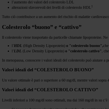
l’aumento dei valori del colesterolo LDL
1
alterazioni sfavorevoli dei livelli di colesterolo HDL
Tutto ciò contribuisce a un aumento del rischio di malattie cardiovascol
Colesterolo “buono” e “cattivo”
Il colesterolo viene trasportato da particelle chiamate lipoproteine. Ne 
l’
HDL
(High Density Lipoprotein)
o
"colesterolo buono"
,
che 
l’
LDL
(Low Density Lipoprotein)
o
"colesterolo cattivo"
, che
In menopausa, conoscere i valori ideali del colesterolo può aiutare a p
Valori ideali del “COLESTEROLO BUONO”
Un valore ottimale è pari o superiore a 60 mg/dl, mentre valori sopra 4
Valori ideali del “COLESTEROLO CATTIVO”
Livelli inferiori a 100 mg/dl sono ottimali, ma dai 160 mg/dl in su c’è i