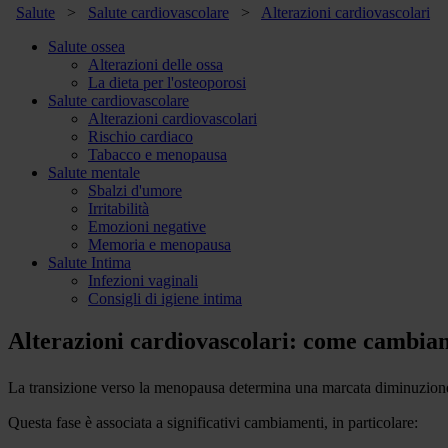
Salute
>
Salute cardiovascolare
>
Alterazioni cardiovascolari
Salute ossea
Alterazioni delle ossa
La dieta per l'osteoporosi
Salute cardiovascolare
Alterazioni cardiovascolari
Rischio cardiaco
Tabacco e menopausa
Salute mentale
Sbalzi d'umore
Irritabilità
Emozioni negative
Memoria e menopausa
Salute Intima
Infezioni vaginali
Consigli di igiene intima
Alterazioni cardiovascolari: come cambiano
La transizione verso la menopausa determina una marcata diminuzione d
Questa fase è associata a significativi cambiamenti, in particolare: