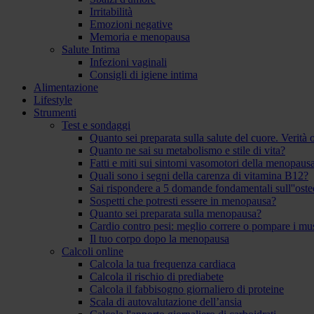
Irritabilità
Emozioni negative
Memoria e menopausa
Salute Intima
Infezioni vaginali
Consigli di igiene intima
Alimentazione
Lifestyle
Strumenti
Test e sondaggi
Quanto sei preparata sulla salute del cuore. Verità
Quanto ne sai su metabolismo e stile di vita?
Fatti e miti sui sintomi vasomotori della menopaus
Quali sono i segni della carenza di vitamina B12?
Sai rispondere a 5 domande fondamentali sull''ost
Sospetti che potresti essere in menopausa?
Quanto sei preparata sulla menopausa?
Cardio contro pesi: meglio correre o pompare i mu
Il tuo corpo dopo la menopausa
Calcoli online
Calcola la tua frequenza cardiaca
Calcola il rischio di prediabete
Calcola il fabbisogno giornaliero di proteine
Scala di autovalutazione dell’ansia