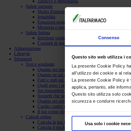
Tabacco e menopausa
Salute mentale
Sbalzi d'umore
Irritabilità
Emozioni negative
Memoria e menopausa
Salute Intima
Consenso
Infezioni vaginali
Consigli di igiene intima
Alimentazione
Lifestyle
Questo sito web utilizza i c
Strumenti
Test e sondaggi
La presente Cookie Policy ha 
Quanto sei preparata sulla salute del cuore. Verità
all’utilizzo dei cookie e al rel
Quanto ne sai su metabolismo e stile di vita?
La presente Cookie Policy è va
Fatti e miti sui sintomi vasomotori della menopaus
Quali sono i segni della carenza di vitamina B12?
applica, pertanto, alle inform
Sai rispondere a 5 domande fondamentali sull''ost
Questo sito utilizza solo cook
Sospetti che potresti essere in menopausa?
sicurezza e condurre ricerche
Quanto sei preparata sulla menopausa?
Cardio contro pesi: meglio correre o pompare i mu
Il tuo corpo dopo la menopausa
Calcoli online
Calcola la tua frequenza cardiaca
Usa solo i cookie nece
Calcola il rischio di prediabete