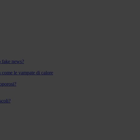
 o fake news?
a come le vampate di calore
eoporosi?
scoli?