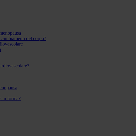
 menopausa
i cambiamenti del corpo?
rdiovascolare
i
 cardiovascolare?
menopausa
re in forma?