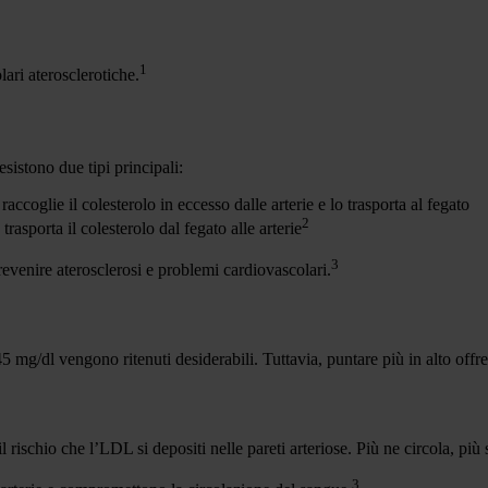
1
ari aterosclerotiche.
esistono due tipi principali:
raccoglie il colesterolo in eccesso dalle arterie e lo trasporta al fegato
2
 trasporta il colesterolo dal fegato alle arterie
3
revenire aterosclerosi e problemi cardiovascolari.
5 mg/dl vengono ritenuti desiderabili. Tuttavia, puntare più in alto off
l rischio che l’LDL si depositi nelle pareti arteriose. Più ne circola, più 
3