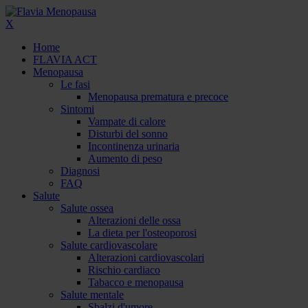
X
Home
FLAVIA ACT
Menopausa
Le fasi
Menopausa prematura e precoce
Sintomi
Vampate di calore
Disturbi del sonno
Incontinenza urinaria
Aumento di peso
Diagnosi
FAQ
Salute
Salute ossea
Alterazioni delle ossa
La dieta per l'osteoporosi
Salute cardiovascolare
Alterazioni cardiovascolari
Rischio cardiaco
Tabacco e menopausa
Salute mentale
Sbalzi d'umore