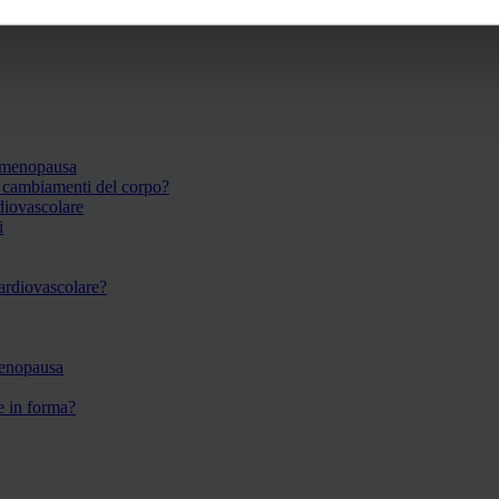
 menopausa
i cambiamenti del corpo?
rdiovascolare
i
 cardiovascolare?
menopausa
re in forma?