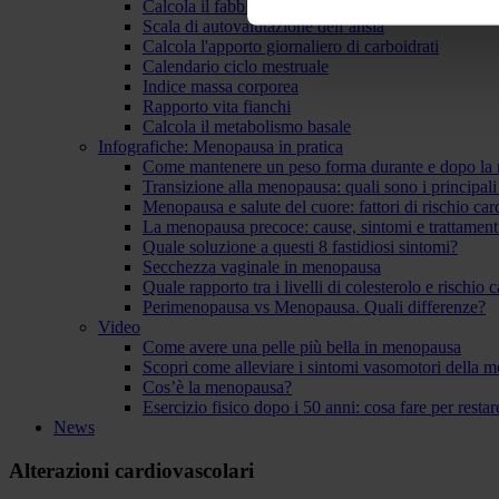
Calcola il fabbisogno giornaliero di proteine
Scala di autovalutazione dell’ansia
Calcola l'apporto giornaliero di carboidrati
Calendario ciclo mestruale
Indice massa corporea
Rapporto vita fianchi
Calcola il metabolismo basale
Infografiche: Menopausa in pratica
Come mantenere un peso forma durante e dopo la
Transizione alla menopausa: quali sono i principal
Menopausa e salute del cuore: fattori di rischio ca
La menopausa precoce: cause, sintomi e trattament
Quale soluzione a questi 8 fastidiosi sintomi?
Secchezza vaginale in menopausa
Quale rapporto tra i livelli di colesterolo e rischio
Perimenopausa vs Menopausa. Quali differenze?
Video
Come avere una pelle più bella in menopausa
Scopri come alleviare i sintomi vasomotori della 
Cos’è la menopausa?
Esercizio fisico dopo i 50 anni: cosa fare per resta
News
Alterazioni cardiovascolari