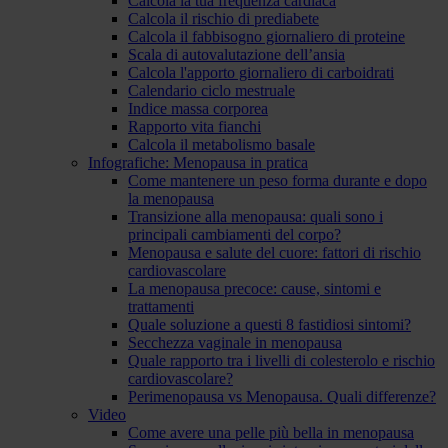
Calcola la tua frequenza cardiaca
Calcola il rischio di prediabete
Calcola il fabbisogno giornaliero di proteine
Scala di autovalutazione dell’ansia
Calcola l'apporto giornaliero di carboidrati
Calendario ciclo mestruale
Indice massa corporea
Rapporto vita fianchi
Calcola il metabolismo basale
Infografiche: Menopausa in pratica
Come mantenere un peso forma durante e dopo
la menopausa
Transizione alla menopausa: quali sono i
principali cambiamenti del corpo?
Menopausa e salute del cuore: fattori di rischio
cardiovascolare
La menopausa precoce: cause, sintomi e
trattamenti
Quale soluzione a questi 8 fastidiosi sintomi?
Secchezza vaginale in menopausa
Quale rapporto tra i livelli di colesterolo e rischio
cardiovascolare?
Perimenopausa vs Menopausa. Quali differenze?
Video
Come avere una pelle più bella in menopausa