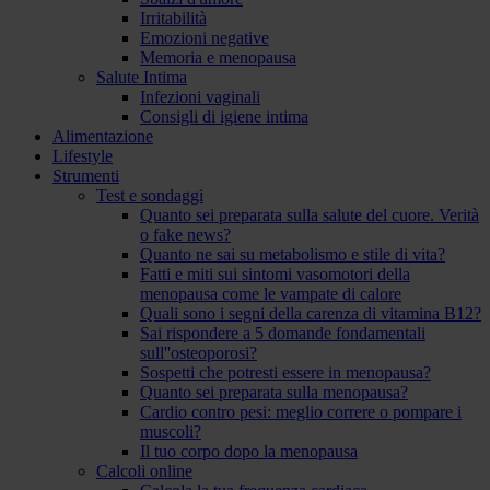
Irritabilità
Emozioni negative
Memoria e menopausa
Salute Intima
Infezioni vaginali
Consigli di igiene intima
Alimentazione
Lifestyle
Strumenti
Test e sondaggi
Quanto sei preparata sulla salute del cuore. Verità
o fake news?
Quanto ne sai su metabolismo e stile di vita?
Fatti e miti sui sintomi vasomotori della
menopausa come le vampate di calore
Quali sono i segni della carenza di vitamina B12?
Sai rispondere a 5 domande fondamentali
sull''osteoporosi?
Sospetti che potresti essere in menopausa?
Quanto sei preparata sulla menopausa?
Cardio contro pesi: meglio correre o pompare i
muscoli?
Il tuo corpo dopo la menopausa
Calcoli online