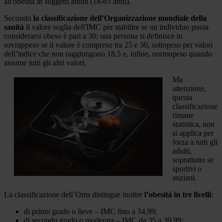
all'obesità in soggetti adulti (18-65 anni).
Secondo
la classificazione dell’Organizzazione mondiale della
sanità
il valore soglia dell'IMC per stabilire se un individuo possa
considerarsi obeso è pari a 30; una persona si definisce in
sovrappeso se il valore è compreso tra 25 e 30, sottopeso per valori
dell’indice che non raggiungono 18,5 e, infine, normopeso quando
assume tutti gli altri valori.
Ma
attenzione,
questa
classificazione
rimane
statistica, non
si applica per
forza a tutti gli
adulti,
soprattutto se
sportivi o
anziani.
La classificazione dell’Oms distingue inoltre
l’obesità in tre livelli
:
di primo grado o lieve – IMC fino a 34,99;
di secondo grado o moderata – IMC da 35 a 39,99;