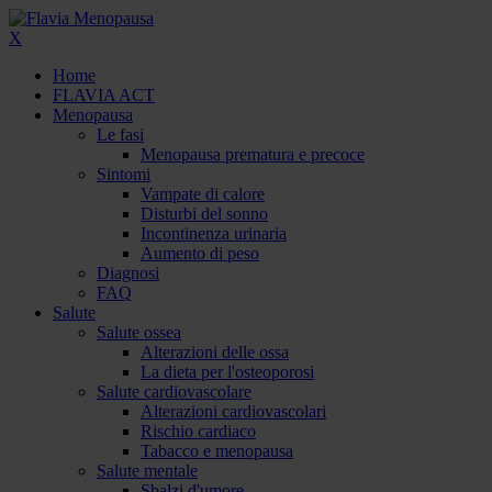
X
Home
FLAVIA ACT
Menopausa
Le fasi
Menopausa prematura e precoce
Sintomi
Vampate di calore
Disturbi del sonno
Incontinenza urinaria
Aumento di peso
Diagnosi
FAQ
Salute
Salute ossea
Alterazioni delle ossa
La dieta per l'osteoporosi
Salute cardiovascolare
Alterazioni cardiovascolari
Rischio cardiaco
Tabacco e menopausa
Salute mentale
Sbalzi d'umore