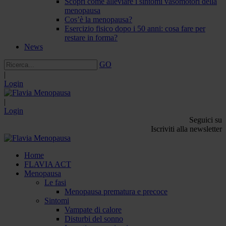
Scopri come alleviare i sintomi vasomotori della
menopausa
Cos’è la menopausa?
Esercizio fisico dopo i 50 anni: cosa fare per
restare in forma?
News
GO
|
Login
|
Login
Seguici su
Iscriviti alla newsletter
Home
FLAVIA ACT
Menopausa
Le fasi
Menopausa prematura e precoce
Sintomi
Vampate di calore
Disturbi del sonno