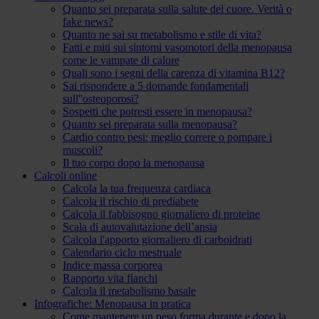
Quanto sei preparata sulla salute del cuore. Verità o
fake news?
Quanto ne sai su metabolismo e stile di vita?
Fatti e miti sui sintomi vasomotori della menopausa
come le vampate di calore
Quali sono i segni della carenza di vitamina B12?
Sai rispondere a 5 domande fondamentali
sull''osteoporosi?
Sospetti che potresti essere in menopausa?
Quanto sei preparata sulla menopausa?
Cardio contro pesi: meglio correre o pompare i
muscoli?
Il tuo corpo dopo la menopausa
Calcoli online
Calcola la tua frequenza cardiaca
Calcola il rischio di prediabete
Calcola il fabbisogno giornaliero di proteine
Scala di autovalutazione dell’ansia
Calcola l'apporto giornaliero di carboidrati
Calendario ciclo mestruale
Indice massa corporea
Rapporto vita fianchi
Calcola il metabolismo basale
Infografiche: Menopausa in pratica
Come mantenere un peso forma durante e dopo la