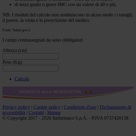
di terzo grado o grave IMC con un valore di 40 e più.
NB: I risultati del calcolo non sostituiscono in alcun modo i consigli,
il parere, la visita e la prescrizione del medico.
Fonte: Salute.gov.it
I campi contrassegnati da
sono obbligatori
Altezza (cm)
Peso (Kg)
Calcola
Privacy policy
|
Cookie policy
|
Condizioni d'uso
|
Dichiarazione di
accessibilità
|
Contatti
|
Mappa
© Copyright 2017 - 2026 Italfarmaco S.p.A. - P.IVA 0737420158
Gli integratori non vanno intesi come sostituti di una dieta varia
ed equilibrata ed uno stile di vita sano.