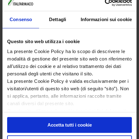
o fake news?
Quanto ne sai su metabolismo e stile di vita?
Fatti e miti sui sintomi vasomotori della
menopausa come le vampate di calore
Consenso
Dettagli
Informazioni sui cookie
Quali sono i segni della carenza di vitamina B12?
Sai rispondere a 5 domande fondamentali
sull''osteoporosi?
Sospetti che potresti essere in menopausa?
Questo sito web utilizza i cookie
Quanto sei preparata sulla menopausa?
La presente Cookie Policy ha lo scopo di descrivere le
Cardio contro pesi: meglio correre o pompare i
muscoli?
modalità di gestione del presente sito web con riferimento
Il tuo corpo dopo la menopausa
all’utilizzo dei cookie e al relativo trattamento dei dati
Calcoli online
personali degli utenti che visitano il sito.
Calcola la tua frequenza cardiaca
Calcola il rischio di prediabete
La presente Cookie Policy è valida esclusivamente per i
Calcola il fabbisogno giornaliero di proteine
visitatori/utenti di questo sito web (di seguito “sito”). Non
Scala di autovalutazione dell’ansia
si applica, pertanto, alle informazioni raccolte tramite
Calcola l'apporto giornaliero di carboidrati
Calendario ciclo mestruale
canali diversi dal presente sito.
Indice massa corporea
Questo sito utilizza solo cookie tecnici ai fini del corretto
Rapporto vita fianchi
funzionamento delle pagine di questo sito, migliorarne la
Calcola il metabolismo basale
Infografiche: Menopausa in pratica
Accetta tutti i cookie
sicurezza e condurre ricerche e analisi a carattere
Come mantenere un peso forma durante e dopo
aggregato per migliorarne il contenuto.
la menopausa