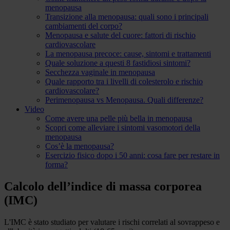
menopausa
Transizione alla menopausa: quali sono i principali
cambiamenti del corpo?
Menopausa e salute del cuore: fattori di rischio
cardiovascolare
La menopausa precoce: cause, sintomi e trattamenti
Quale soluzione a questi 8 fastidiosi sintomi?
Secchezza vaginale in menopausa
Quale rapporto tra i livelli di colesterolo e rischio
cardiovascolare?
Perimenopausa vs Menopausa. Quali differenze?
Video
Come avere una pelle più bella in menopausa
Scopri come alleviare i sintomi vasomotori della
menopausa
Cos’è la menopausa?
Esercizio fisico dopo i 50 anni: cosa fare per restare in
forma?
Calcolo dell’indice di massa corporea
(IMC)
L'IMC è stato studiato per valutare i rischi correlati al sovrappeso e