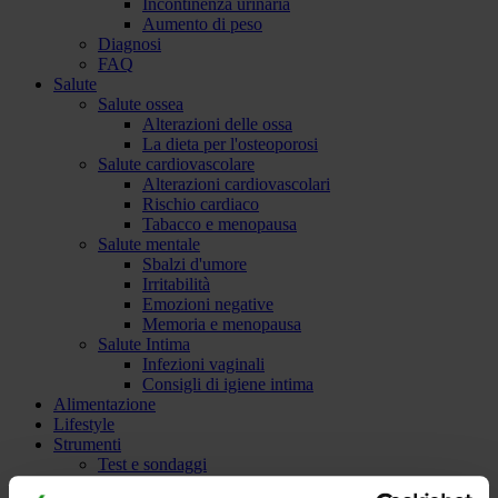
Incontinenza urinaria
Aumento di peso
Diagnosi
FAQ
Salute
Salute ossea
Alterazioni delle ossa
La dieta per l'osteoporosi
Salute cardiovascolare
Alterazioni cardiovascolari
Rischio cardiaco
Tabacco e menopausa
Salute mentale
Sbalzi d'umore
Irritabilità
Emozioni negative
Memoria e menopausa
Salute Intima
Infezioni vaginali
Consigli di igiene intima
Alimentazione
Lifestyle
Strumenti
Test e sondaggi
Quanto sei preparata sulla salute del cuore. Verità