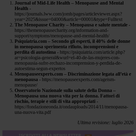
Journal of Mid-Life Health – Menopause and Mental
Health -
https://journals.lww.com/jomh/pages/articleviewer.aspx?
year=2025&issue=04000&article=00001&type=Fulltext
The Menopause Charity – Menopausa e salute mentale -
https://themenopausecharity.org/information-and-
support/symptoms/menopause-and-mental-health/
Psiquiatria.com – Secondo gli esperti, il 40% delle donne
in menopausa sperimenta rifiuto, incomprensioni e
perdita di autostima -
https://psiquiatria.com/article.php?
ar=psicologia-general&wurl=el-40-de-las-mujeres-con-
menopausia-sufre-rechazo-incomprension-y-perdida-de-
autoestima-segun-expertos
Menopauseexperts.com – Discriminazione legata all’età e
menopausa -
https://menopauseexperts.com/ageism-
menopause/
Osservatorio Nazionale sulla salute della Donna –
Menopausa una nuova vita per la donna. Fattori di
rischio, terapie e stili di vita appropriati -
https://fondazioneonda.it/ondauploads/2014/11/menopausa-
una-nuova-vita.pdf
Ultima revisione: luglio 2026