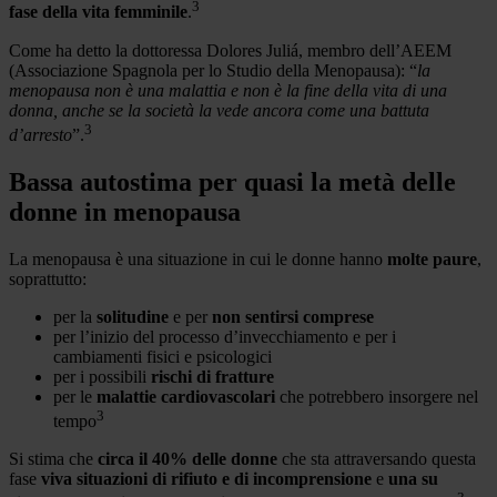
3
fase della vita femminile
.
Come ha detto la dottoressa Dolores Juliá, membro dell’AEEM
(Associazione Spagnola per lo Studio della Menopausa): “
la
menopausa non è una malattia e non è la fine della vita di una
donna, anche se la società la vede ancora come una battuta
3
d’arresto
”.
Bassa autostima per quasi la metà delle
donne in menopausa
La menopausa è una situazione in cui le donne hanno
molte paure
,
soprattutto:
per la
solitudine
e per
non sentirsi comprese
per l’inizio del processo d’invecchiamento e per i
cambiamenti fisici e psicologici
per i possibili
rischi di fratture
per le
malattie cardiovascolari
che potrebbero insorgere nel
3
tempo
Si stima che
circa il 40% delle donne
che sta attraversando questa
fase
viva situazioni di rifiuto e di incomprensione
e
una su