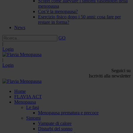
Scopri come alleviare i sintomi vasomotori della
menopausa
Cos’è la menopausa?
Esercizio fisico dopo i 50 anni: cosa fare per
restare in forma?
News
GO
|
Login
|
Login
Seguici su
Iscriviti alla newsletter
Home
FLAVIA ACT
Menopausa
Le fasi
Menopausa prematura e precoce
Sintomi
Vampate di calore
Disturbi del sonno