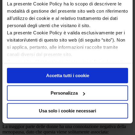
La presente Cookie Policy ha lo scopo di descrivere le
Ogni donna vive
modalità di gestione del presente sito web con riferimento
la menopausa in
all’utilizzo dei cookie e al relativo trattamento dei dati
modo diverso e,
per alcune, può
personali degli utenti che visitano il sito.
influire sul
La presente Cookie Policy è valida esclusivamente per i
benessere
visitatori/utenti di questo sito web (di seguito “sito”). Non
mentale,
sperimentando:
si applica, pertanto, alle informazioni raccolte tramite
canali diversi dal presente sito.
ansia
bassa
Questo sito utilizza solo cookie tecnici ai fini del corretto
autostima
funzionamento delle pagine di questo sito, migliorarne la
mancanza
Accetta tutti i cookie
sicurezza e condurre ricerche e analisi a carattere
di energie
nuove paure
aggregato per migliorarne il contenuto.
problemi di memoria
Personalizza
sbalzi d’umore
2
umore basso
Usa solo i cookie necessari
Lo stigma dell’invecchiamento
La maggior parte delle donne ha una connotazione negativa della
menopausa, dato che questa viene solitamente associata: