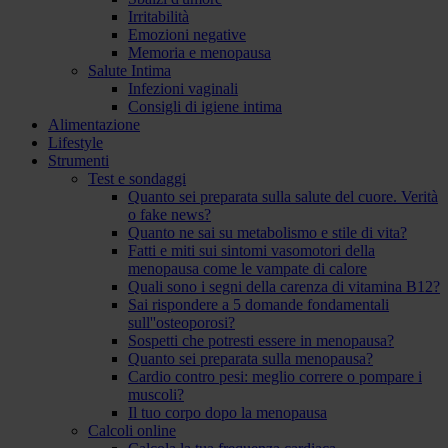
Irritabilità
Emozioni negative
Memoria e menopausa
Salute Intima
Infezioni vaginali
Consigli di igiene intima
Alimentazione
Lifestyle
Strumenti
Test e sondaggi
Quanto sei preparata sulla salute del cuore. Verità
o fake news?
Quanto ne sai su metabolismo e stile di vita?
Fatti e miti sui sintomi vasomotori della
menopausa come le vampate di calore
Quali sono i segni della carenza di vitamina B12?
Sai rispondere a 5 domande fondamentali
sull''osteoporosi?
Sospetti che potresti essere in menopausa?
Quanto sei preparata sulla menopausa?
Cardio contro pesi: meglio correre o pompare i
muscoli?
Il tuo corpo dopo la menopausa
Calcoli online