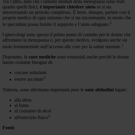
Tra l’altro, dato che i sintomi mentali della menopausa sono reali
quanto quelli fisici,
è importante chiedere aiuto
se si sta
attraversando un periodo complesso. È bene, dunque, parlare con il
proprio medico di ogni sintomo che si sta riscontrando, in modo che
2
lo specialista possa fornire il supporto e l’aiuto adeguato.
I ginecologi sono spesso il primo punto di contatto per le donne che
affrontano la menopausa e, per questo motivo, svolgono anche un
1
ruolo fondamentale nell’accesso alle cure per la salute mentale.
Dopotutto, le
cure mediche
sono essenziali anche perché le donne
hanno costante bisogno di:
cercare soluzioni
3
essere ascoltate
Tuttavia, sono altrettanto importanti pure le
sane abitudini
legate:
alla dieta
al fumo
al consumo di alcol
3
all'esercizio fisico
Fonti: