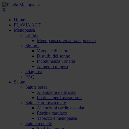
X
Home
FLAVIA ACT
Menopausa
Le fasi
Menopausa prematura e precoce
Sintomi
Vampate di calore
Disturbi del sonno
Incontinenza urinaria
Aumento di peso
Diagnosi
FAQ
Salute
Salute ossea
Alterazioni delle ossa
La dieta per l'osteoporosi
Salute cardiovascolare
Alterazioni cardiovascolari
Rischio cardiaco
Tabacco e menopausa
Salute mentale
Sbalzi d'umore