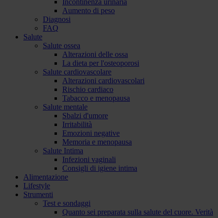
Incontinenza urinaria
Aumento di peso
Diagnosi
FAQ
Salute
Salute ossea
Alterazioni delle ossa
La dieta per l'osteoporosi
Salute cardiovascolare
Alterazioni cardiovascolari
Rischio cardiaco
Tabacco e menopausa
Salute mentale
Sbalzi d'umore
Irritabilità
Emozioni negative
Memoria e menopausa
Salute Intima
Infezioni vaginali
Consigli di igiene intima
Alimentazione
Lifestyle
Strumenti
Test e sondaggi
Quanto sei preparata sulla salute del cuore. Verità