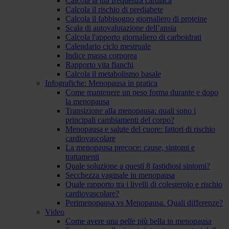
Calcola la tua frequenza cardiaca
Calcola il rischio di prediabete
Calcola il fabbisogno giornaliero di proteine
Scala di autovalutazione dell’ansia
Calcola l'apporto giornaliero di carboidrati
Calendario ciclo mestruale
Indice massa corporea
Rapporto vita fianchi
Calcola il metabolismo basale
Infografiche: Menopausa in pratica
Come mantenere un peso forma durante e dopo
la menopausa
Transizione alla menopausa: quali sono i
principali cambiamenti del corpo?
Menopausa e salute del cuore: fattori di rischio
cardiovascolare
La menopausa precoce: cause, sintomi e
trattamenti
Quale soluzione a questi 8 fastidiosi sintomi?
Secchezza vaginale in menopausa
Quale rapporto tra i livelli di colesterolo e rischio
cardiovascolare?
Perimenopausa vs Menopausa. Quali differenze?
Video
Come avere una pelle più bella in menopausa