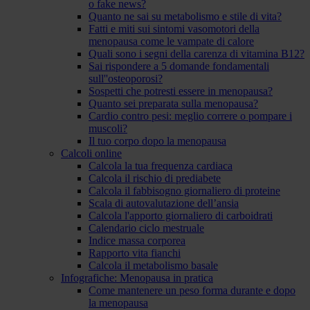
o fake news?
Quanto ne sai su metabolismo e stile di vita?
Fatti e miti sui sintomi vasomotori della
menopausa come le vampate di calore
Quali sono i segni della carenza di vitamina B12?
Sai rispondere a 5 domande fondamentali
sull''osteoporosi?
Sospetti che potresti essere in menopausa?
Quanto sei preparata sulla menopausa?
Cardio contro pesi: meglio correre o pompare i
muscoli?
Il tuo corpo dopo la menopausa
Calcoli online
Calcola la tua frequenza cardiaca
Calcola il rischio di prediabete
Calcola il fabbisogno giornaliero di proteine
Scala di autovalutazione dell’ansia
Calcola l'apporto giornaliero di carboidrati
Calendario ciclo mestruale
Indice massa corporea
Rapporto vita fianchi
Calcola il metabolismo basale
Infografiche: Menopausa in pratica
Come mantenere un peso forma durante e dopo
la menopausa