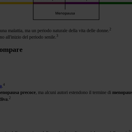
2
una malattia, ma un periodo naturale della vita delle donne.
3
ino all'inizio del periodo senile.
compare
4
a
.
enopausa precoce
, ma alcuni autori estendono il termine di
menopaus
2
diva
.
2