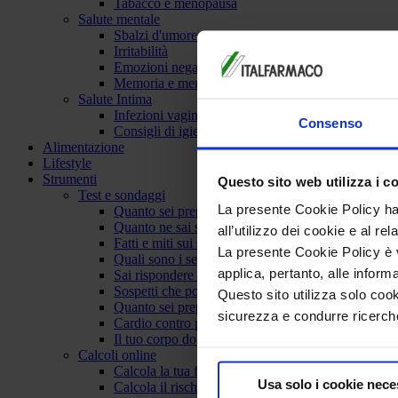
Tabacco e menopausa
Salute mentale
Sbalzi d'umore
Irritabilità
Emozioni negative
Memoria e menopausa
Salute Intima
Infezioni vaginali
Consenso
Consigli di igiene intima
Alimentazione
Lifestyle
Strumenti
Questo sito web utilizza i c
Test e sondaggi
La presente Cookie Policy ha 
Quanto sei preparata sulla salute del cuore. Verità
Quanto ne sai su metabolismo e stile di vita?
all’utilizzo dei cookie e al rel
Fatti e miti sui sintomi vasomotori della menopaus
La presente Cookie Policy è va
Quali sono i segni della carenza di vitamina B12?
applica, pertanto, alle inform
Sai rispondere a 5 domande fondamentali sull''ost
Sospetti che potresti essere in menopausa?
Questo sito utilizza solo cook
Quanto sei preparata sulla menopausa?
sicurezza e condurre ricerche
Cardio contro pesi: meglio correre o pompare i mu
Il tuo corpo dopo la menopausa
Calcoli online
Calcola la tua frequenza cardiaca
Usa solo i cookie nece
Calcola il rischio di prediabete