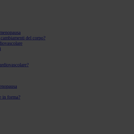
 menopausa
i cambiamenti del corpo?
rdiovascolare
i
 cardiovascolare?
menopausa
re in forma?