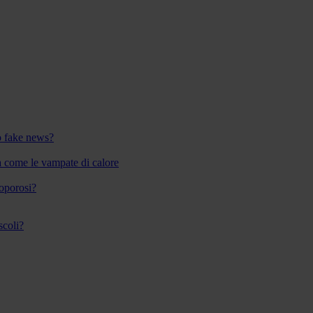
 o fake news?
a come le vampate di calore
eoporosi?
scoli?