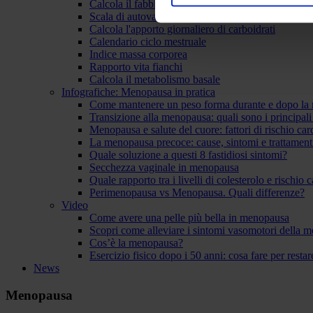
Calcola il fabbisogno giornaliero di proteine
Scala di autovalutazione dell’ansia
Calcola l'apporto giornaliero di carboidrati
Calendario ciclo mestruale
Indice massa corporea
Rapporto vita fianchi
Calcola il metabolismo basale
Infografiche: Menopausa in pratica
Come mantenere un peso forma durante e dopo la
Transizione alla menopausa: quali sono i principal
Menopausa e salute del cuore: fattori di rischio ca
La menopausa precoce: cause, sintomi e trattament
Quale soluzione a questi 8 fastidiosi sintomi?
Secchezza vaginale in menopausa
Quale rapporto tra i livelli di colesterolo e rischio
Perimenopausa vs Menopausa. Quali differenze?
Video
Come avere una pelle più bella in menopausa
Scopri come alleviare i sintomi vasomotori della 
Cos’è la menopausa?
Esercizio fisico dopo i 50 anni: cosa fare per resta
News
Menopausa