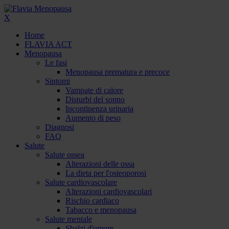
X
Home
FLAVIA ACT
Menopausa
Le fasi
Menopausa prematura e precoce
Sintomi
Vampate di calore
Disturbi del sonno
Incontinenza urinaria
Aumento di peso
Diagnosi
FAQ
Salute
Salute ossea
Alterazioni delle ossa
La dieta per l'osteoporosi
Salute cardiovascolare
Alterazioni cardiovascolari
Rischio cardiaco
Tabacco e menopausa
Salute mentale
Sbalzi d'umore