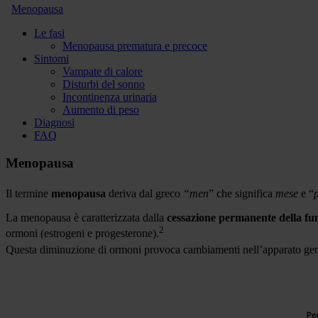
Menopausa
Le fasi
Menopausa prematura e precoce
Sintomi
Vampate di calore
Disturbi del sonno
Incontinenza urinaria
Aumento di peso
Diagnosi
FAQ
Menopausa
Il termine
menopausa
deriva dal greco
“men
” che significa
mese
e “
La menopausa è caratterizzata dalla
cessazione permanente della fu
2
ormoni (estrogeni e progesterone).
Questa diminuzione di ormoni provoca cambiamenti nell’apparato genita