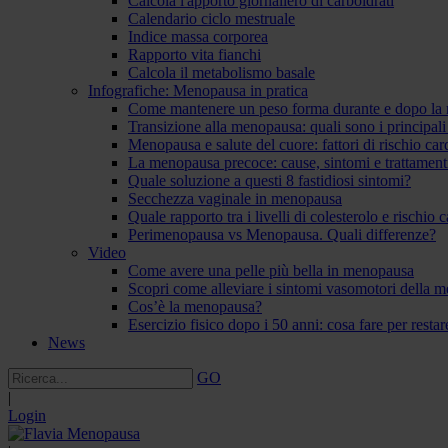
Calcola l'apporto giornaliero di carboidrati
Calendario ciclo mestruale
Indice massa corporea
Rapporto vita fianchi
Calcola il metabolismo basale
Infografiche: Menopausa in pratica
Come mantenere un peso forma durante e dopo la
Transizione alla menopausa: quali sono i principal
Menopausa e salute del cuore: fattori di rischio ca
La menopausa precoce: cause, sintomi e trattament
Quale soluzione a questi 8 fastidiosi sintomi?
Secchezza vaginale in menopausa
Quale rapporto tra i livelli di colesterolo e rischio
Perimenopausa vs Menopausa. Quali differenze?
Video
Come avere una pelle più bella in menopausa
Scopri come alleviare i sintomi vasomotori della 
Cos’è la menopausa?
Esercizio fisico dopo i 50 anni: cosa fare per resta
News
GO
|
Login