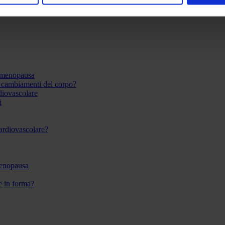
 menopausa
i cambiamenti del corpo?
rdiovascolare
i
 cardiovascolare?
menopausa
re in forma?