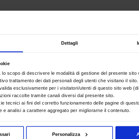
Dettagli
ookie
lo scopo di descrivere le modalità di gestione del presente sito
 o fake news?
ativo trattamento dei dati personali degli utenti che visitano il sito.
a come le vampate di calore
lida esclusivamente per i visitatori/utenti di questo sito web (di 
azioni raccolte tramite canali diversi dal presente sito.
eoporosi?
ie tecnici ai fini del corretto funzionamento delle pagine di questo
 e analisi a carattere aggregato per migliorarne il contenuto.
scoli?
ssari
Personalizza
A