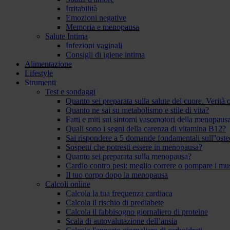
Irritabilità
Emozioni negative
Memoria e menopausa
Salute Intima
Infezioni vaginali
Consigli di igiene intima
Alimentazione
Lifestyle
Strumenti
Test e sondaggi
Quanto sei preparata sulla salute del cuore. Verità
Quanto ne sai su metabolismo e stile di vita?
Fatti e miti sui sintomi vasomotori della menopaus
Quali sono i segni della carenza di vitamina B12?
Sai rispondere a 5 domande fondamentali sull''ost
Sospetti che potresti essere in menopausa?
Quanto sei preparata sulla menopausa?
Cardio contro pesi: meglio correre o pompare i mu
Il tuo corpo dopo la menopausa
Calcoli online
Calcola la tua frequenza cardiaca
Calcola il rischio di prediabete
Calcola il fabbisogno giornaliero di proteine
Scala di autovalutazione dell’ansia