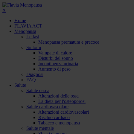
X
Home
FLAVIA ACT
Menopausa
Le fasi
Menopausa prematura e precoce
Sintomi
Vampate di calore
Disturbi del sonno
Incontinenza urinaria
Aumento di peso
Diagnosi
FAQ
Salute
Salute ossea
Alterazioni delle ossa
La dieta per l'osteoporosi
Salute cardiovascolare
Alterazioni cardiovascolari
Rischio cardiaco
Tabacco e menopausa
Salute mentale
Sbalzi d'umore