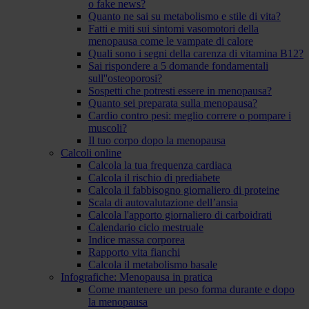
o fake news?
Quanto ne sai su metabolismo e stile di vita?
Fatti e miti sui sintomi vasomotori della
menopausa come le vampate di calore
Quali sono i segni della carenza di vitamina B12?
Sai rispondere a 5 domande fondamentali
sull''osteoporosi?
Sospetti che potresti essere in menopausa?
Quanto sei preparata sulla menopausa?
Cardio contro pesi: meglio correre o pompare i
muscoli?
Il tuo corpo dopo la menopausa
Calcoli online
Calcola la tua frequenza cardiaca
Calcola il rischio di prediabete
Calcola il fabbisogno giornaliero di proteine
Scala di autovalutazione dell’ansia
Calcola l'apporto giornaliero di carboidrati
Calendario ciclo mestruale
Indice massa corporea
Rapporto vita fianchi
Calcola il metabolismo basale
Infografiche: Menopausa in pratica
Come mantenere un peso forma durante e dopo
la menopausa