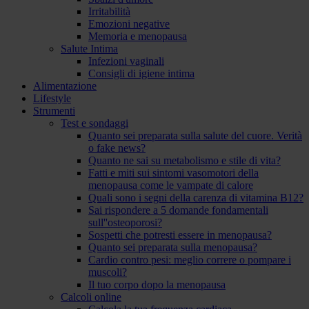
Irritabilità
Emozioni negative
Memoria e menopausa
Salute Intima
Infezioni vaginali
Consigli di igiene intima
Alimentazione
Lifestyle
Strumenti
Test e sondaggi
Quanto sei preparata sulla salute del cuore. Verità
o fake news?
Quanto ne sai su metabolismo e stile di vita?
Fatti e miti sui sintomi vasomotori della
menopausa come le vampate di calore
Quali sono i segni della carenza di vitamina B12?
Sai rispondere a 5 domande fondamentali
sull''osteoporosi?
Sospetti che potresti essere in menopausa?
Quanto sei preparata sulla menopausa?
Cardio contro pesi: meglio correre o pompare i
muscoli?
Il tuo corpo dopo la menopausa
Calcoli online