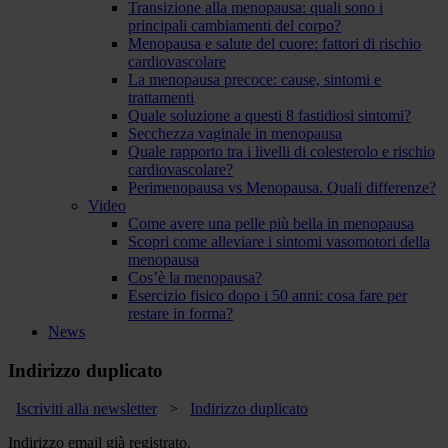
Transizione alla menopausa: quali sono i
principali cambiamenti del corpo?
Menopausa e salute del cuore: fattori di rischio
cardiovascolare
La menopausa precoce: cause, sintomi e
trattamenti
Quale soluzione a questi 8 fastidiosi sintomi?
Secchezza vaginale in menopausa
Quale rapporto tra i livelli di colesterolo e rischio
cardiovascolare?
Perimenopausa vs Menopausa. Quali differenze?
Video
Come avere una pelle più bella in menopausa
Scopri come alleviare i sintomi vasomotori della
menopausa
Cos’è la menopausa?
Esercizio fisico dopo i 50 anni: cosa fare per
restare in forma?
News
Indirizzo duplicato
Iscriviti alla newsletter
>
Indirizzo duplicato
Indirizzo email già registrato.