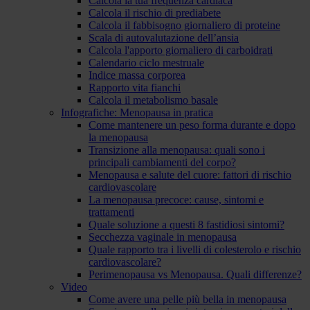
Calcola la tua frequenza cardiaca
Calcola il rischio di prediabete
Calcola il fabbisogno giornaliero di proteine
Scala di autovalutazione dell’ansia
Calcola l'apporto giornaliero di carboidrati
Calendario ciclo mestruale
Indice massa corporea
Rapporto vita fianchi
Calcola il metabolismo basale
Infografiche: Menopausa in pratica
Come mantenere un peso forma durante e dopo
la menopausa
Transizione alla menopausa: quali sono i
principali cambiamenti del corpo?
Menopausa e salute del cuore: fattori di rischio
cardiovascolare
La menopausa precoce: cause, sintomi e
trattamenti
Quale soluzione a questi 8 fastidiosi sintomi?
Secchezza vaginale in menopausa
Quale rapporto tra i livelli di colesterolo e rischio
cardiovascolare?
Perimenopausa vs Menopausa. Quali differenze?
Video
Come avere una pelle più bella in menopausa