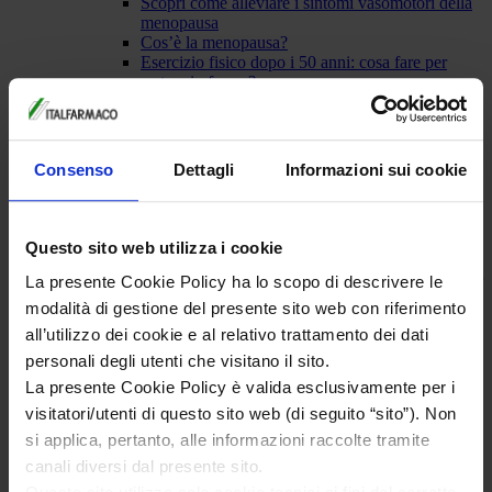
Scopri come alleviare i sintomi vasomotori della
menopausa
Cos’è la menopausa?
Esercizio fisico dopo i 50 anni: cosa fare per
restare in forma?
News
GO
|
Consenso
Dettagli
Informazioni sui cookie
Login
|
Login
Questo sito web utilizza i cookie
Seguici su
Iscriviti alla newsletter
La presente Cookie Policy ha lo scopo di descrivere le
modalità di gestione del presente sito web con riferimento
all’utilizzo dei cookie e al relativo trattamento dei dati
Home
FLAVIA ACT
personali degli utenti che visitano il sito.
Menopausa
La presente Cookie Policy è valida esclusivamente per i
Le fasi
visitatori/utenti di questo sito web (di seguito “sito”). Non
Menopausa prematura e precoce
Sintomi
si applica, pertanto, alle informazioni raccolte tramite
Vampate di calore
canali diversi dal presente sito.
Disturbi del sonno